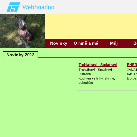
WebSnadno
Novinky
O mně a mé
Můj
B
2012
rodině
rodokmen
ho
Novinky 2012
Truhlářství - Stolařství
ENER
Truhlářství - Stolařství
JANA 
Ostrava
KAST
Kuchyňské linky, skříně,
tvorba 
schodiště