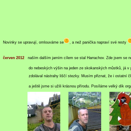
Novinky se upravují, omlouváme se
, a než panička napraví své resty
červen 2012
naším
dalším jarním cílem se stal Harrachov. Zde jsem se n
do nebeských výšin na jeden ze skokanských můstků, já v přestroj
zdolával nástrahy liščí stezky. Musím přiznat, že i ostatní členové
a ještě jsme si užili krásnou přírodu. Posíláme velký dík organiz